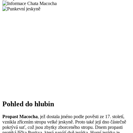
Pohled do hlubin
Propast Macocha
, jež dostala jméno podle pověsti ze 17. století,
vznikla zřícením stropu velké jeskyně. Proto také její dno částečně
pokrývá suť, což jsou zbytky zborceného stropu. Dnem propasti
protéká říčka Punkva, která napájí dvě jezírka. Horní jezírko je