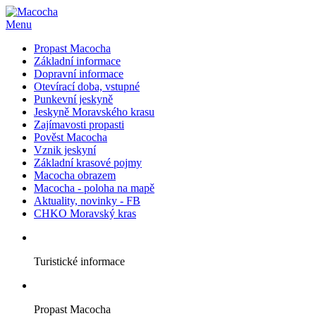
Menu
Propast Macocha
Základní informace
Dopravní informace
Otevírací doba, vstupné
Punkevní jeskyně
Jeskyně Moravského krasu
Zajímavosti propasti
Pověst Macocha
Vznik jeskyní
Základní krasové pojmy
Macocha obrazem
Macocha - poloha na mapě
Aktuality, novinky - FB
CHKO Moravský kras
Turistické informace
Propast Macocha