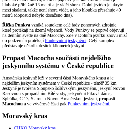
hluboké přibližně 13 metrů a je vidět shora. Dolní jezírko je ukryto
mezi skalami, takže není shora vidět, a jeho hloubka přesahuje 49
metrů (doposud nebylo dosaženo dna).
Říčka Punkva
vzniká soutokem celé řady ponorných zdrojnic,
které protékají na území vápenců. Vody Punkvy se poprvé objevují
na denním světle na dně Macochy. Zde v Dolním jezírku znovu mizí
do podzemí a protékají
Punkevními jeskyněmi
. Celý komplex
představuje několik desítek kilometrů jeskyní.
Propast Macocha součástí nejdelšího
jeskynního systému v České republice
Amatérská jeskyně leží v severní části Moravského krasu a je
nejdelším jeskyním systémem v České republice - téměř 35 km.
Jeskyně je tvořena Sloupsko-šošůvskými jeskyněmi, jeskyní Novou
Rasovnou s propadáním Bílé vody, jeskyněmi Piková dáma,
Spirálka, C 13, Starou a Novou Amatérskou jeskyní,
propastí
Macochou
a ve vývěrové části pak
Punkevními jeskyněmi
.
Moravský kras
CHKO Moravský kras